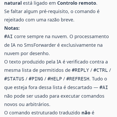
natural
está ligado em
Controlo remoto
.
Se faltar algum pré-requisito, o comando é
rejeitado com uma razão breve.
Notas:
corre sempre na nuvem. O processamento
#AI
de IA no SmsForwarder é exclusivamente na
nuvem por desenho.
O texto produzido pela IA é verificado contra a
mesma lista de permitidos de
/
/
#REPLY
#CTRL
/
/
/
. Tudo o
#STATUS
#PING
#HELP
#REFRESH
que esteja fora dessa lista é descartado —
#AI
não pode ser usado para executar comandos
novos ou arbitrários.
O comando estruturado traduzido
não
é