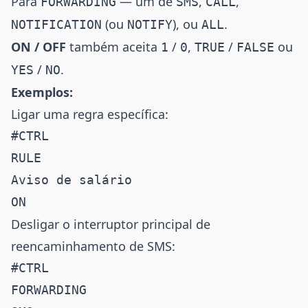
Para
— um de
,
,
FORWARDING
SMS
CALL
(ou
), ou
.
NOTIFICATION
NOTIFY
ALL
ON / OFF
também aceita
/
,
/
ou
1
0
TRUE
FALSE
/
.
YES
NO
Exemplos:
Ligar uma regra específica:
#CTRL

RULE

Aviso de salário

Desligar o interruptor principal de
reencaminhamento de SMS:
#CTRL

FORWARDING
