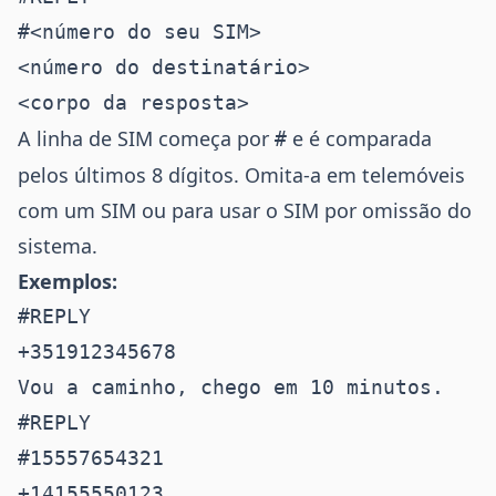
#<número do seu SIM>

<número do destinatário>

A linha de SIM começa por
e é comparada
#
pelos últimos 8 dígitos. Omita-a em telemóveis
com um SIM ou para usar o SIM por omissão do
sistema.
Exemplos:
#REPLY

+351912345678

#REPLY

#15557654321

+14155550123
