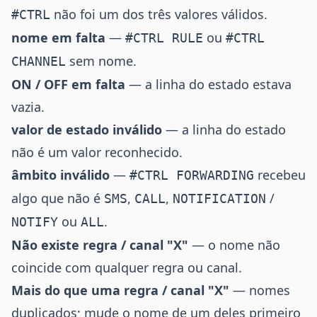
não foi um dos três valores válidos.
#CTRL
nome em falta
—
ou
#CTRL RULE
#CTRL
sem nome.
CHANNEL
ON / OFF em falta
— a linha do estado estava
vazia.
valor de estado inválido
— a linha do estado
não é um valor reconhecido.
âmbito inválido
—
recebeu
#CTRL FORWARDING
algo que não é
,
,
/
SMS
CALL
NOTIFICATION
ou
.
NOTIFY
ALL
Não existe regra / canal "X"
— o nome não
coincide com qualquer regra ou canal.
Mais do que uma regra / canal "X"
— nomes
duplicados; mude o nome de um deles primeiro